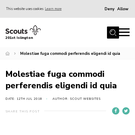
Deny
Allow
This website uses cookies
Learn more
Menu
Home
201st Islington
About Us
Join
Molestiae fuga commodi perferendis eligendi id quia
News
Molestiae fuga commodi
Events
perferendis eligendi id quia
Gallery
Rammey Island
DATE: 12TH JUL 2018
AUTHOR: SCOUT WEBSITES
Contact
SHARE THIS POST
Members Area
Join