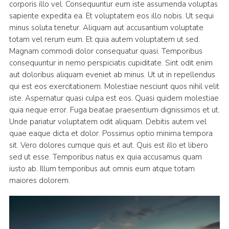
corporis illo vel. Consequuntur eum iste assumenda voluptas
sapiente expedita ea. Et voluptatem eos illo nobis. Ut sequi
minus soluta tenetur. Aliquam aut accusantium voluptate
totam vel rerum eum. Et quia autem voluptatem ut sed.
Magnam commodi dolor consequatur quasi. Temporibus
consequuntur in nemo perspiciatis cupiditate. Sint odit enim
aut doloribus aliquam eveniet ab minus. Ut ut in repellendus
qui est eos exercitationem. Molestiae nesciunt quos nihil velit
iste. Aspernatur quasi culpa est eos. Quasi quidem molestiae
quia neque error. Fuga beatae praesentium dignissimos et ut.
Unde pariatur voluptatem odit aliquam. Debitis autem vel
quae eaque dicta et dolor. Possimus optio minima tempora
sit. Vero dolores cumque quis et aut. Quis est illo et libero
sed ut esse. Temporibus natus ex quia accusamus quam
iusto ab. Illum temporibus aut omnis eum atque totam
maiores dolorem.