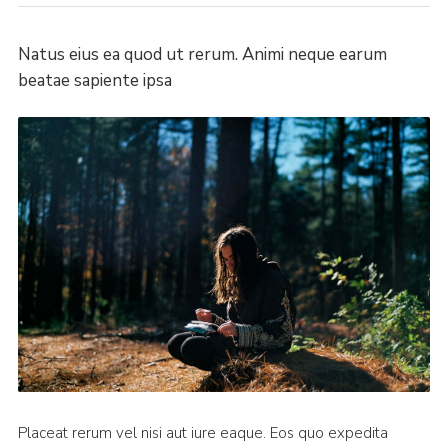
Privacy Policy
Natus eius ea quod ut rerum. Animi neque earum
Sitemap
beatae sapiente ipsa
Placeat rerum vel nisi aut iure eaque. Eos quo expedita